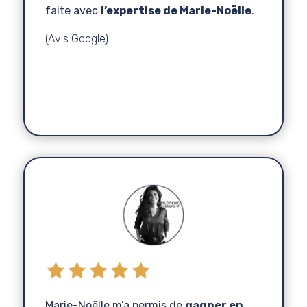
faite avec
l’expertise de Marie-Noëlle
.
(Avis Google)
Caroline
Koralyn Kréa
Conception Site Web
,
Marie-Noëlle m’a permis de
gagner en