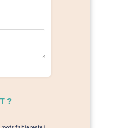
IT
?
mots fait le reste !