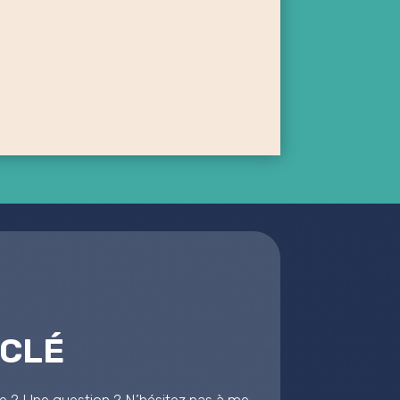
-CLÉ
re
? Une question
? N’hésitez pas à me